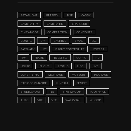
BETAFLIGHT
BETAFPV
BNF
CADDX
CAMERA FPV
CAMÉRA HD
CHARGEUR
CINEWHOOP
COMPÉTITION
CONCOURS
CONFIG
DIY
EACHINE
EMAX
ESC
FATSHARK
FC
FLIGHT CONTROLLER
FOXEER
FPV
FRAME
FREESTYLE
GOPRO
HD
HGLRC
IFLIGHT
LESTUD
LIPO
LIVE
LUNETTE FPV
MONTAGE
MOTEURS
PILOTAGE
RADIOCOMMANDE
RUNCAM
SENDIT
STUDIOSPORT
TBS
TINYWHOOP
TOOTHPICK
TUTO
VRX
VTX
WALKSNAIL
WHOOP