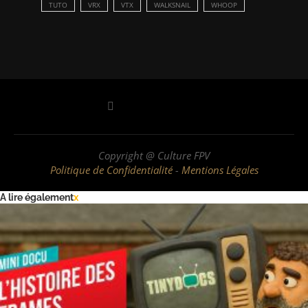
TUTO
VRX
VTX
WALKSNAIL
WHOOP
Copyright @ Culture FPV
Politique de Confidentialité
-
Mentions Légales
A lire également
x