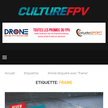
Accueil
Etiquettes
Article étiqueté avec "frame"
ETIQUETTE:
FRAME