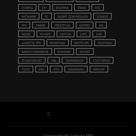
CONFIG
DIY
EACHINE
EMAX
ESC
FATSHARK
FC
FLIGHT CONTROLLER
FOXEER
FPV
FRAME
FREESTYLE
GOPRO
HD
HGLRC
IFLIGHT
LESTUD
LIPO
LIVE
LUNETTE FPV
MONTAGE
MOTEURS
PILOTAGE
RADIOCOMMANDE
RUNCAM
SENDIT
STUDIOSPORT
TBS
TINYWHOOP
TOOTHPICK
TUTO
VRX
VTX
WALKSNAIL
WHOOP
Copyright @ Culture FPV