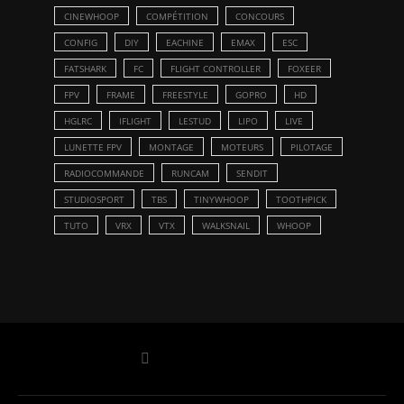
CINEWHOOP
COMPÉTITION
CONCOURS
CONFIG
DIY
EACHINE
EMAX
ESC
FATSHARK
FC
FLIGHT CONTROLLER
FOXEER
FPV
FRAME
FREESTYLE
GOPRO
HD
HGLRC
IFLIGHT
LESTUD
LIPO
LIVE
LUNETTE FPV
MONTAGE
MOTEURS
PILOTAGE
RADIOCOMMANDE
RUNCAM
SENDIT
STUDIOSPORT
TBS
TINYWHOOP
TOOTHPICK
TUTO
VRX
VTX
WALKSNAIL
WHOOP