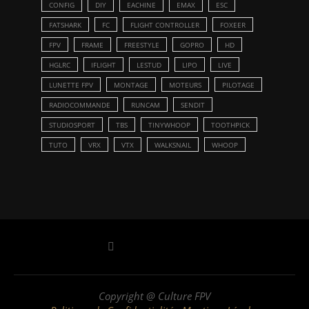
CONFIG
DIY
EACHINE
EMAX
ESC
FATSHARK
FC
FLIGHT CONTROLLER
FOXEER
FPV
FRAME
FREESTYLE
GOPRO
HD
HGLRC
IFLIGHT
LESTUD
LIPO
LIVE
LUNETTE FPV
MONTAGE
MOTEURS
PILOTAGE
RADIOCOMMANDE
RUNCAM
SENDIT
STUDIOSPORT
TBS
TINYWHOOP
TOOTHPICK
TUTO
VRX
VTX
WALKSNAIL
WHOOP
Copyright @ Culture FPV