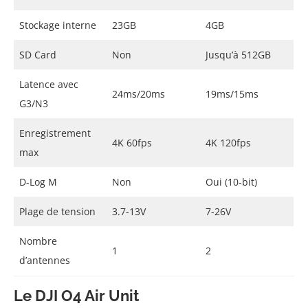
Stockage interne
23GB
4GB
SD Card
Non
Jusqu’à 512GB
Latence avec
24ms/20ms
19ms/15ms
G3/N3
Enregistrement
4K 60fps
4K 120fps
max
D-Log M
Non
Oui (10-bit)
Plage de tension
3.7-13V
7-26V
Nombre
1
2
d’antennes
Le DJI O4 Air Unit