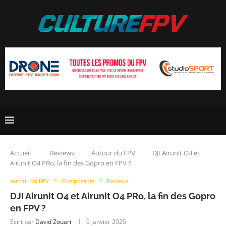
Accueil
Reviews
Autour du FPV
DJI Airunit O4 et
Airunit O4 PRo, la fin des Gopro en FPV ?
Autour du FPV
Composants
Reviews
DJI Airunit O4 et Airunit O4 PRo, la fin des Gopro
en FPV ?
Ecrit par
David Zouari
9 janvier 2025