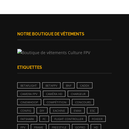
NOTRE BOUTIQUE DE VÊTEMENTS
ETIQUETTES
BETAFLIGHT
BETAFPV
BNF
CADDX
CAMERA FPV
CAMÉRA HD
CHARGEUR
CINEWHOOP
COMPÉTITION
CONCOURS
CONFIG
DIY
EACHINE
EMAX
ESC
FATSHARK
FC
FLIGHT CONTROLLER
FOXEER
FPV
FRAME
FREESTYLE
GOPRO
HD