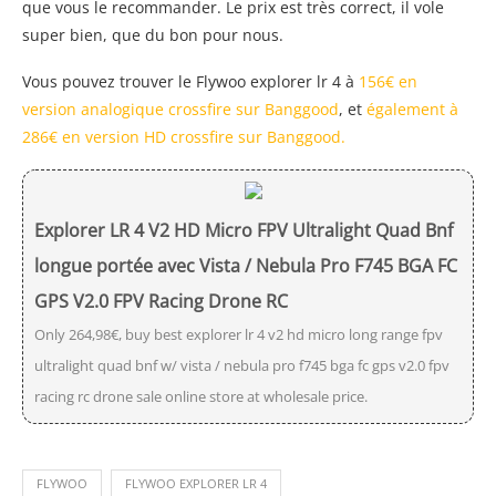
que vous le recommander. Le prix est très correct, il vole
super bien, que du bon pour nous.
Vous pouvez trouver le Flywoo explorer lr 4 à
156€ en
version analogique crossfire sur Banggood
, et
également à
286€ en version HD crossfire sur Banggood.
Explorer LR 4 V2 HD Micro FPV Ultralight Quad Bnf
longue portée avec Vista / Nebula Pro F745 BGA FC
GPS V2.0 FPV Racing Drone RC
Only 264,98€, buy best explorer lr 4 v2 hd micro long range fpv
ultralight quad bnf w/ vista / nebula pro f745 bga fc gps v2.0 fpv
racing rc drone sale online store at wholesale price.
FLYWOO
FLYWOO EXPLORER LR 4