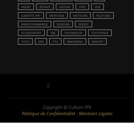
HGLRC
IFLIGHT
LESTUD
LIPO
LIVE
LUNETTE FPV
MONTAGE
MOTEURS
PILOTAGE
RADIOCOMMANDE
RUNCAM
SENDIT
STUDIOSPORT
TBS
TINYWHOOP
TOOTHPICK
TUTO
VRX
VTX
WALKSNAIL
WHOOP
Copyright @ Culture FPV
Politique de Confidentialité
-
Mentions Légales