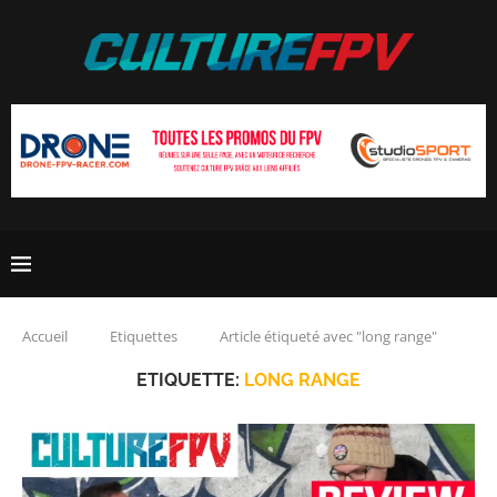
Accueil
Etiquettes
Article étiqueté avec "long range"
ETIQUETTE:
LONG RANGE