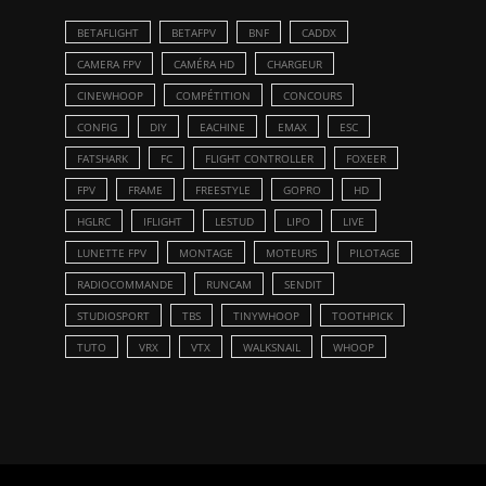
BETAFLIGHT
BETAFPV
BNF
CADDX
CAMERA FPV
CAMÉRA HD
CHARGEUR
CINEWHOOP
COMPÉTITION
CONCOURS
CONFIG
DIY
EACHINE
EMAX
ESC
FATSHARK
FC
FLIGHT CONTROLLER
FOXEER
FPV
FRAME
FREESTYLE
GOPRO
HD
HGLRC
IFLIGHT
LESTUD
LIPO
LIVE
LUNETTE FPV
MONTAGE
MOTEURS
PILOTAGE
RADIOCOMMANDE
RUNCAM
SENDIT
STUDIOSPORT
TBS
TINYWHOOP
TOOTHPICK
TUTO
VRX
VTX
WALKSNAIL
WHOOP