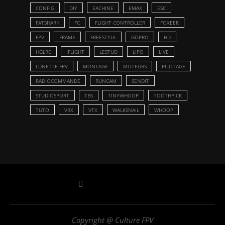
LUNETTE FPV
MONTAGE
MOTEURS
PILOTAGE
RADIOCOMMANDE
RUNCAM
SENDIT
STUDIOSPORT
TBS
TINYWHOOP
TOOTHPICK
TUTO
VRX
VTX
WALKSNAIL
WHOOP
Copyright @ Culture FPV
Politique de Confidentialité
-
Mentions Légales