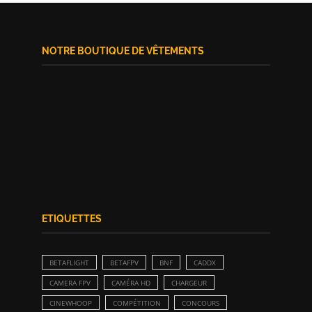
NOTRE BOUTIQUE DE VÊTEMENTS
ETIQUETTES
BETAFLIGHT
BETAFPV
BNF
CADDX
CAMERA FPV
CAMÉRA HD
CHARGEUR
CINEWHOOP
COMPÉTITION
CONCOURS
CONFIG
DIY
EACHINE
EMAX
ESC
FATSHARK
FC
FLIGHT CONTROLLER
FOXEER
FPV
FRAME
FREESTYLE
GOPRO
HD
HGLRC
IFLIGHT
LESTUD
LIPO
LIVE