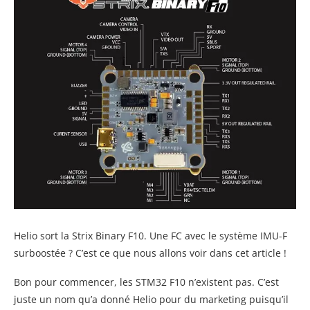
Helio sort la Strix Binary F10. Une FC avec le système IMU-F
surboostée ? C’est ce que nous allons voir dans cet article !
Bon pour commencer, les STM32 F10 n’existent pas. C’est
juste un nom qu’a donné Helio pour du marketing puisqu’il