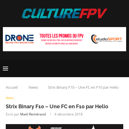
Accueil
News
Strix Binary F10 – Une FC en F10 par Helio
News
Strix Binary F10 – Une FC en F10 par Helio
Ecrit par
Maël Remérand
4 décembre 2018