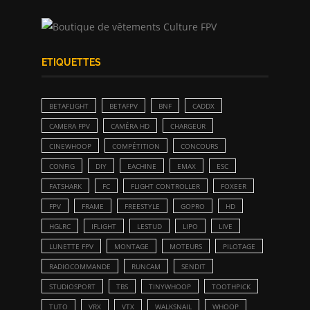
ETIQUETTES
BETAFLIGHT
BETAFPV
BNF
CADDX
CAMERA FPV
CAMÉRA HD
CHARGEUR
CINEWHOOP
COMPÉTITION
CONCOURS
CONFIG
DIY
EACHINE
EMAX
ESC
FATSHARK
FC
FLIGHT CONTROLLER
FOXEER
FPV
FRAME
FREESTYLE
GOPRO
HD
HGLRC
IFLIGHT
LESTUD
LIPO
LIVE
LUNETTE FPV
MONTAGE
MOTEURS
PILOTAGE
RADIOCOMMANDE
RUNCAM
SENDIT
STUDIOSPORT
TBS
TINYWHOOP
TOOTHPICK
TUTO
VRX
VTX
WALKSNAIL
WHOOP