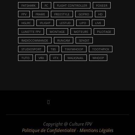
FATSHARK
FC
FLIGHT CONTROLLER
FOXEER
FPV
FRAME
FREESTYLE
GOPRO
HD
HGLRC
IFLIGHT
LESTUD
LIPO
LIVE
LUNETTE FPV
MONTAGE
MOTEURS
PILOTAGE
RADIOCOMMANDE
RUNCAM
SENDIT
STUDIOSPORT
TBS
TINYWHOOP
TOOTHPICK
TUTO
VRX
VTX
WALKSNAIL
WHOOP
Copyright @ Culture FPV
Politique de Confidentialité
-
Mentions Légales