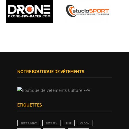
NOTRE BOUTIQUE DE VÊTEMENTS
ETIQUETTES
BETAFLIGHT
BETAFPV
BNF
CADDX