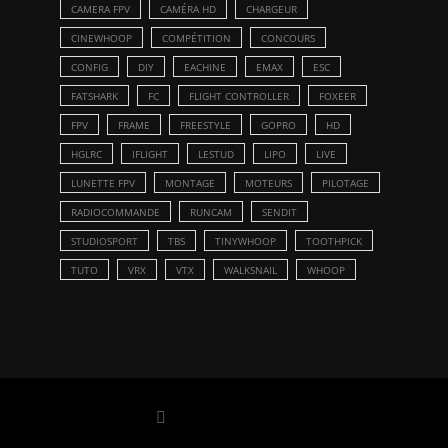
CAMERA FPV
CAMÉRA HD
CHARGEUR
CINEWHOOP
COMPÉTITION
CONCOURS
CONFIG
DIY
EACHINE
EMAX
ESC
FATSHARK
FC
FLIGHT CONTROLLER
FOXEER
FPV
FRAME
FREESTYLE
GOPRO
HD
HGLRC
IFLIGHT
LESTUD
LIPO
LIVE
LUNETTE FPV
MONTAGE
MOTEURS
PILOTAGE
RADIOCOMMANDE
RUNCAM
SENDIT
STUDIOSPORT
TBS
TINYWHOOP
TOOTHPICK
TUTO
VRX
VTX
WALKSNAIL
WHOOP