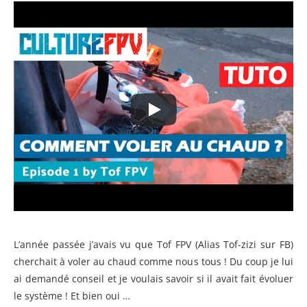
L’année passée j’avais vu que Tof FPV (Alias Tof-zizi sur FB)
cherchait à voler au chaud comme nous tous ! Du coup je lui
ai demandé conseil et je voulais savoir si il avait fait évoluer
le système ! Et bien oui …