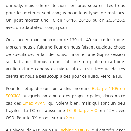
unibody, mais elle existe aussi en bras séparés. Les trous
pour les moteurs sont conçus pour tous types de moteurs.
On peut monter une FC en 16*16, 20*20 ou en 26.5*26.5
avec un adaptateur conçu pour.
On a un entraxe moteur entre 130 et 140 sur cette frame.
Morgan nous a fait une fleur en nous faisant quelque chose
de spécifique, la fait de pouvoir monter une Gopro session
sur la frame, il nous a donc fait une top plate en carbone,
au lieu d’une canopy classique. Il est très l’écoute de ses
clients et nous a beaucoup aidés pour ce build. Merci à lui.
Pour le setup dessus, on a des moteurs
Betafpv 1105 en
5000kV
, auxquels on ajoute des props tripales, dans notre
cas des
Emax AVAN
, qui volent bien, mais qui sont un peu
fragiles. La FC est aussi une
FC Betafpv AIO
en 12A avec
OSD. Pour le RX, on est sur un
Xm+
.
Au niveau de VTX, on a un
Eachine VTX03S
, qui est très léger