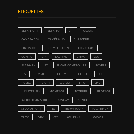
ETIQUETTES
BETAFLIGHT
BETAFPV
BNF
CADDX
CAMERA FPV
CAMÉRA HD
CHARGEUR
CINEWHOOP
COMPÉTITION
CONCOURS
CONFIG
DIY
EACHINE
EMAX
ESC
FATSHARK
FC
FLIGHT CONTROLLER
FOXEER
FPV
FRAME
FREESTYLE
GOPRO
HD
HGLRC
IFLIGHT
LESTUD
LIPO
LIVE
LUNETTE FPV
MONTAGE
MOTEURS
PILOTAGE
RADIOCOMMANDE
RUNCAM
SENDIT
STUDIOSPORT
TBS
TINYWHOOP
TOOTHPICK
TUTO
VRX
VTX
WALKSNAIL
WHOOP