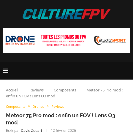
Accueil
Reviews
Composants
Meteor 75 Pro mod :
enfin un FOV ! Lens O3 mod
Composants
Drones
Reviews
Meteor 75 Pro mod : enfin un FOV ! Lens O3
mod
Ecrit par
David Zouari
12 février 2026