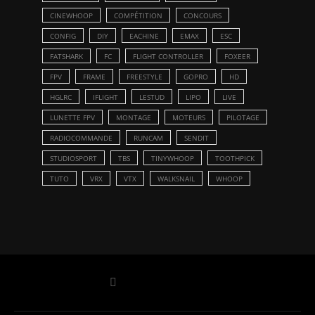
CINEWHOOP
COMPÉTITION
CONCOURS
CONFIG
DIY
EACHINE
EMAX
ESC
FATSHARK
FC
FLIGHT CONTROLLER
FOXEER
FPV
FRAME
FREESTYLE
GOPRO
HD
HGLRC
IFLIGHT
LESTUD
LIPO
LIVE
LUNETTE FPV
MONTAGE
MOTEURS
PILOTAGE
RADIOCOMMANDE
RUNCAM
SENDIT
STUDIOSPORT
TBS
TINYWHOOP
TOOTHPICK
TUTO
VRX
VTX
WALKSNAIL
WHOOP