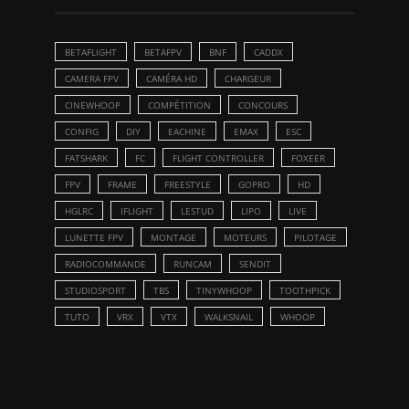
BETAFLIGHT
BETAFPV
BNF
CADDX
CAMERA FPV
CAMÉRA HD
CHARGEUR
CINEWHOOP
COMPÉTITION
CONCOURS
CONFIG
DIY
EACHINE
EMAX
ESC
FATSHARK
FC
FLIGHT CONTROLLER
FOXEER
FPV
FRAME
FREESTYLE
GOPRO
HD
HGLRC
IFLIGHT
LESTUD
LIPO
LIVE
LUNETTE FPV
MONTAGE
MOTEURS
PILOTAGE
RADIOCOMMANDE
RUNCAM
SENDIT
STUDIOSPORT
TBS
TINYWHOOP
TOOTHPICK
TUTO
VRX
VTX
WALKSNAIL
WHOOP