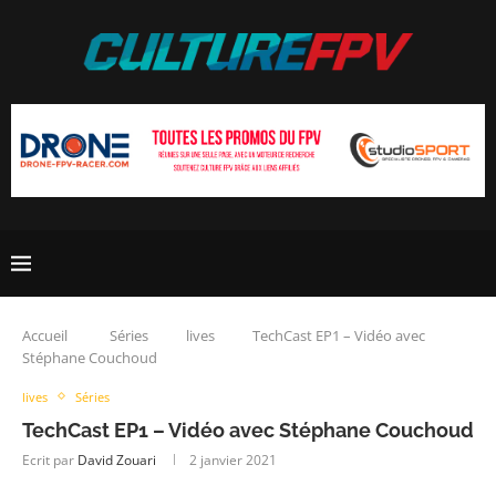
Accueil
Séries
lives
TechCast EP1 – Vidéo avec
Stéphane Couchoud
lives
Séries
TechCast EP1 – Vidéo avec Stéphane Couchoud
Ecrit par
David Zouari
2 janvier 2021