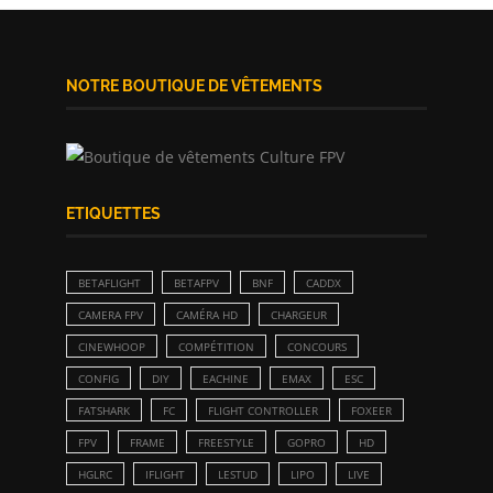
NOTRE BOUTIQUE DE VÊTEMENTS
ETIQUETTES
BETAFLIGHT
BETAFPV
BNF
CADDX
CAMERA FPV
CAMÉRA HD
CHARGEUR
CINEWHOOP
COMPÉTITION
CONCOURS
CONFIG
DIY
EACHINE
EMAX
ESC
FATSHARK
FC
FLIGHT CONTROLLER
FOXEER
FPV
FRAME
FREESTYLE
GOPRO
HD
HGLRC
IFLIGHT
LESTUD
LIPO
LIVE