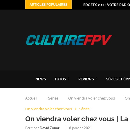
ARTICLES POPULAIRES
EDGETX 2.12 : VOTRE RADI
NEWS
TUTOS
REVIEWS
SÉRIES ET ÉM
Accueil
Séries
On viendra voler chez vous
On
On viendra voler chez vous
Séries
On viendra voler chez vous | La
Ecrit par
David Zouari
6 janvier 2021