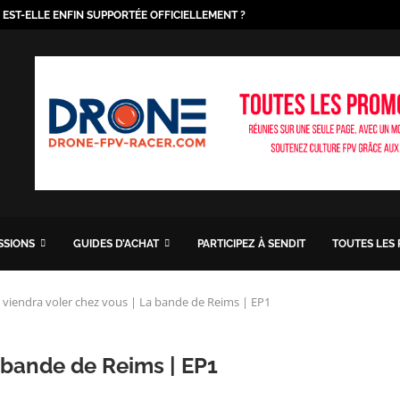
O EST-ELLE ENFIN SUPPORTÉE OFFICIELLEMENT ?
ISSIONS
GUIDES D’ACHAT
PARTICIPEZ À SENDIT
TOUTES LES
 viendra voler chez vous | La bande de Reims | EP1
 bande de Reims | EP1