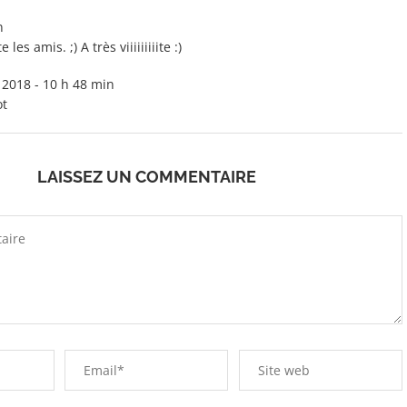
n
es amis. ;) A très viiiiiiiiite :)
r 2018 - 10 h 48 min
ot
LAISSEZ UN COMMENTAIRE