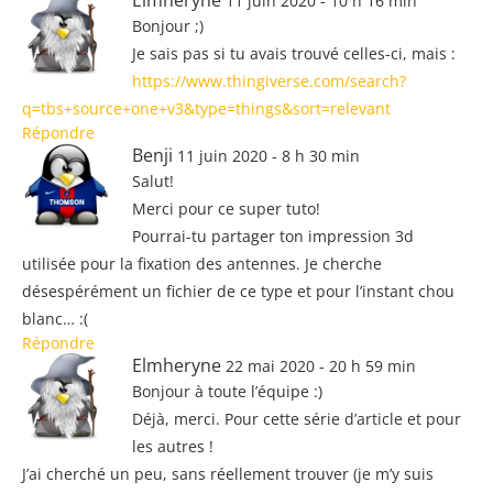
11 juin 2020 - 10 h 16 min
Bonjour ;)
Je sais pas si tu avais trouvé celles-ci, mais :
https://www.thingiverse.com/search?
q=tbs+source+one+v3&type=things&sort=relevant
Répondre
Benji
11 juin 2020 - 8 h 30 min
Salut!
Merci pour ce super tuto!
Pourrai-tu partager ton impression 3d
utilisée pour la fixation des antennes. Je cherche
désespérément un fichier de ce type et pour l’instant chou
blanc… :(
Répondre
Elmheryne
22 mai 2020 - 20 h 59 min
Bonjour à toute l’équipe :)
Déjà, merci. Pour cette série d’article et pour
les autres !
J’ai cherché un peu, sans réellement trouver (je m’y suis