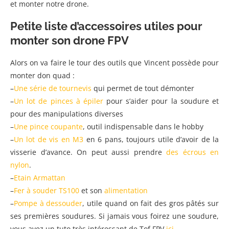
et monter notre drone.
Petite liste d’accessoires utiles pour
monter son drone FPV
Alors on va faire le tour des outils que Vincent possède pour
monter don quad :
–
Une série de tournevis
qui permet de tout démonter
–
Un lot de pinces à épiler
pour s’aider pour la soudure et
pour des manipulations diverses
–
Une pince coupante
, outil indispensable dans le hobby
–
Un lot de vis en M3
en 6 pans, toujours utile d’avoir de la
visserie d’avance. On peut aussi prendre
des écrous en
nylon
.
–
Etain Armattan
–
Fer à souder TS100
et son
alimentation
–
Pompe à dessouder
, utile quand on fait des gros pâtés sur
ses premières soudures. Si jamais vous foirez une soudure,
vous avez un tuto très intéressant de Tof FPV
ici
.