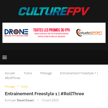
Accueil
Tutos
Pilotage
Entrainement Freestyle 1 |
#RollThree
Pilotage
Tutos
Entrainement Freestyle 1 | #RollThree
Ecrit par
David Zouari
13 avril 2023