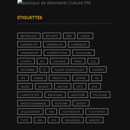
ETIQUETTES
BETAFLIGHT
BETAFPV
BNF
CADDX
CAMERA FPV
CAMÉRA HD
CHARGEUR
CINEWHOOP
COMPÉTITION
CONCOURS
CONFIG
DIY
EACHINE
EMAX
ESC
FATSHARK
FC
FLIGHT CONTROLLER
FOXEER
FPV
FRAME
FREESTYLE
GOPRO
HD
HGLRC
IFLIGHT
LESTUD
LIPO
LIVE
LUNETTE FPV
MONTAGE
MOTEURS
PILOTAGE
RADIOCOMMANDE
RUNCAM
SENDIT
STUDIOSPORT
TBS
TINYWHOOP
TOOTHPICK
TUTO
VRX
VTX
WALKSNAIL
WHOOP