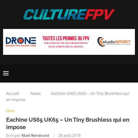
Accueil
News
Eachine US65 UK65 – Un Tiny Brushless qui
en impose
News
Eachine US65 UK65 – Un Tiny Brushless qui en
impose
Ecrit par
Maël Remérand
28 août 2018