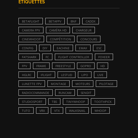
ETIQUETTES
BETAFLIGHT
BETAFPV
BNF
CADDX
CAMERA FPV
CAMÉRA HD
CHARGEUR
CINEWHOOP
COMPÉTITION
CONCOURS
CONFIG
DIY
EACHINE
EMAX
ESC
FATSHARK
FC
FLIGHT CONTROLLER
FOXEER
FPV
FRAME
FREESTYLE
GOPRO
HD
HGLRC
IFLIGHT
LESTUD
LIPO
LIVE
LUNETTE FPV
MONTAGE
MOTEURS
PILOTAGE
RADIOCOMMANDE
RUNCAM
SENDIT
STUDIOSPORT
TBS
TINYWHOOP
TOOTHPICK
TUTO
VRX
VTX
WALKSNAIL
WHOOP