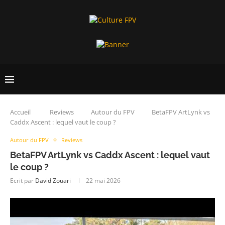
Accueil
Reviews
Autour du FPV
BetaFPV ArtLynk vs
Caddx Ascent : lequel vaut le coup ?
Autour du FPV
Reviews
BetaFPV ArtLynk vs Caddx Ascent : lequel vaut
le coup ?
Ecrit par
David Zouari
22 mai 2026