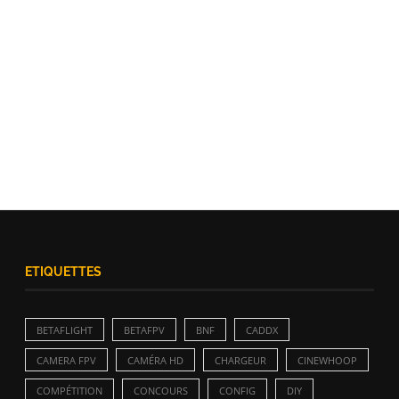
ETIQUETTES
BETAFLIGHT
BETAFPV
BNF
CADDX
CAMERA FPV
CAMÉRA HD
CHARGEUR
CINEWHOOP
COMPÉTITION
CONCOURS
CONFIG
DIY