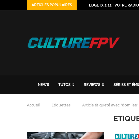
ARTICLES POPULAIRES
EDGETX 2.12 : VOTRE RADI
NEWS
TUTOS
REVIEWS
SÉRIES ET ÉM
Accueil
Etiquettes
Article étiqueté avec "dom lee"
ETIQU