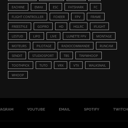
EACHINE
EMAX
ESC
FATSHARK
FC
FLIGHT CONTROLLER
FOXEER
FPV
FRAME
FREESTYLE
GOPRO
HD
HGLRC
IFLIGHT
LESTUD
LIPO
LIVE
LUNETTE FPV
MONTAGE
MOTEURS
PILOTAGE
RADIOCOMMANDE
RUNCAM
SENDIT
STUDIOSPORT
TBS
TINYWHOOP
TOOTHPICK
TUTO
VRX
VTX
WALKSNAIL
WHOOP
TAGRAM
YOUTUBE
EMAIL
SPOTIFY
TWITC