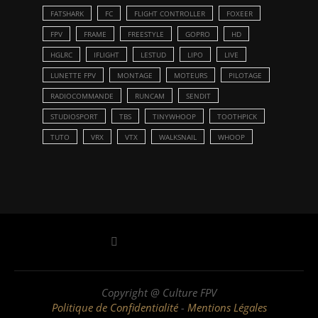
FATSHARK
FC
FLIGHT CONTROLLER
FOXEER
FPV
FRAME
FREESTYLE
GOPRO
HD
HGLRC
IFLIGHT
LESTUD
LIPO
LIVE
LUNETTE FPV
MONTAGE
MOTEURS
PILOTAGE
RADIOCOMMANDE
RUNCAM
SENDIT
STUDIOSPORT
TBS
TINYWHOOP
TOOTHPICK
TUTO
VRX
VTX
WALKSNAIL
WHOOP
Copyright @ Culture FPV
Politique de Confidentialité
-
Mentions Légales