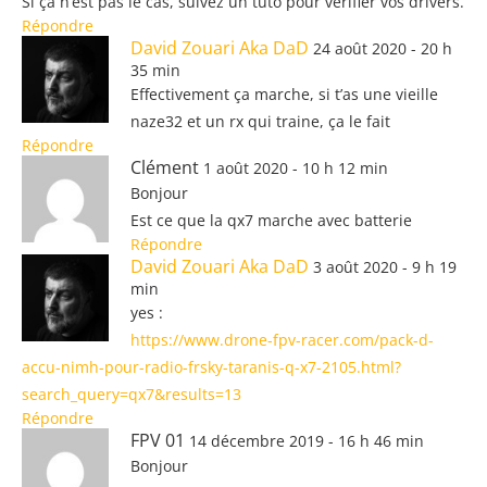
Si çà n’est pas le cas, suivez un tuto pour vérifier vos drivers.
Répondre
David Zouari Aka DaD
24 août 2020 - 20 h
35 min
Effectivement ça marche, si t’as une vieille
naze32 et un rx qui traine, ça le fait
Répondre
Clément
1 août 2020 - 10 h 12 min
Bonjour
Est ce que la qx7 marche avec batterie
Répondre
David Zouari Aka DaD
3 août 2020 - 9 h 19
min
yes :
https://www.drone-fpv-racer.com/pack-d-
accu-nimh-pour-radio-frsky-taranis-q-x7-2105.html?
search_query=qx7&results=13
Répondre
FPV 01
14 décembre 2019 - 16 h 46 min
Bonjour