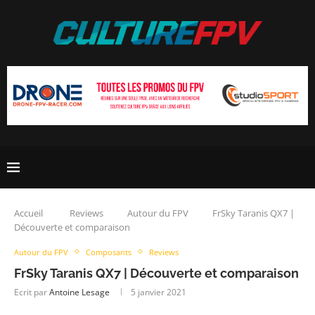
Accueil
Reviews
Autour du FPV
FrSky Taranis QX7 |
Découverte et comparaison
Autour du FPV
Composants
Reviews
FrSky Taranis QX7 | Découverte et comparaison
Ecrit par
Antoine Lesage
5 janvier 2021