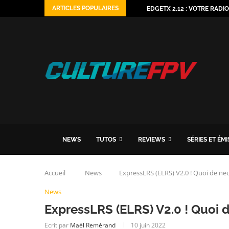
ARTICLES POPULAIRES
EDGETX 2.12 : VOTRE RADI
NEWS
TUTOS
REVIEWS
SÉRIES ET ÉM
Accueil
News
ExpressLRS (ELRS) V2.0 ! Quoi de neu
News
ExpressLRS (ELRS) V2.0 ! Quoi d
Ecrit par
Maël Remérand
10 juin 2022