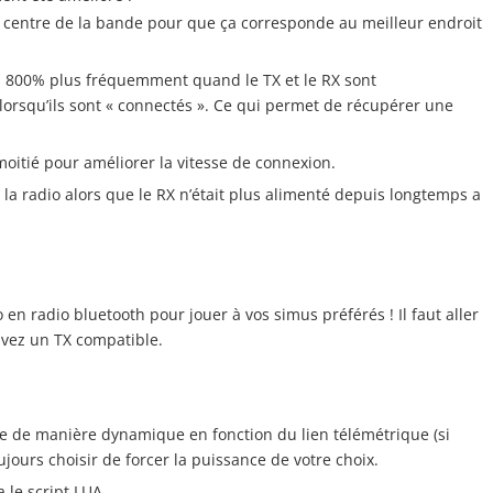
u centre de la bande pour que ça corresponde au meilleur endroit
s 800% plus fréquemment quand le TX et le RX sont
rsqu’ils sont « connectés ». Ce qui permet de récupérer une
moitié pour améliorer la vitesse de connexion.
la radio alors que le RX n’était plus alimenté depuis longtemps a
n radio bluetooth pour jouer à vos simus préférés ! Il faut aller
 avez un TX compatible.
ce de manière dynamique en fonction du lien télémétrique (si
ujours choisir de forcer la puissance de votre choix.
a le script LUA