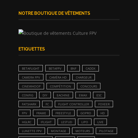
NOTRE BOUTIQUE DE VÊTEMENTS
ETIQUETTES
BETAFLIGHT
BETAFPV
BNF
CADDX
CAMERA FPV
CAMÉRA HD
CHARGEUR
CINEWHOOP
COMPÉTITION
CONCOURS
CONFIG
DIY
EACHINE
EMAX
ESC
FATSHARK
FC
FLIGHT CONTROLLER
FOXEER
FPV
FRAME
FREESTYLE
GOPRO
HD
HGLRC
IFLIGHT
LESTUD
LIPO
LIVE
LUNETTE FPV
MONTAGE
MOTEURS
PILOTAGE