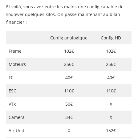
Et voilà, vous avez entre les mains une config capable de
soulever quelques kilos. On passe maintenant au bilan
financier :
Config analogique
Config HD
Frame
102€
102€
Moteurs
256€
256€
FC
40€
40€
ESC
110€
110€
VTx
50€
X
Camera
34€
X
Air Unit
X
152€