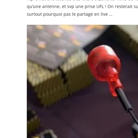
qu’une antenne, et svp une prise UFL ! On resterait s
surtout pourquoi pas le partage en live …