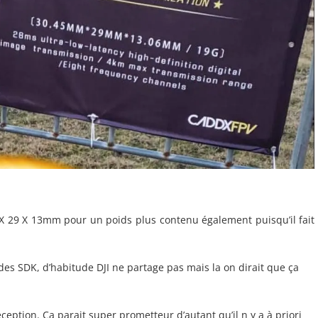
 X 29 X 13mm pour un poids plus contenu également puisqu’il fait
des SDK, d’habitude DJI ne partage pas mais la on dirait que ça
ception. Ça parait super prometteur d’autant qu’il n y a à priori