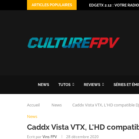
ARTICLES POPULAIRES
EDGETX 2.12 : VOTRE RADI
NEWS
TUTOS
REVIEWS
SÉRIES ET ÉM
Accueil
News
Caddx Vista VTX, L'HD compatible D
News
Caddx Vista VTX, L'HD compati
Ecrit par
Vins FPV
28 décembre 2020