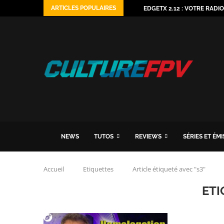
ARTICLES POPULAIRES
EDGETX 2.12 : VOTRE RADI
NEWS
TUTOS
REVIEWS
SÉRIES ET ÉM
Accueil
Etiquettes
Article étiqueté avec "s3"
ETI