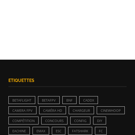
ETIQUETTES
BETAFLIGHT
BETAFPV
BNF
CADDX
CAMERA FPV
CAMÉRA HD
CHARGEUR
CINEWHOOP
COMPÉTITION
CONCOURS
CONFIG
DIY
EACHINE
EMAX
ESC
FATSHARK
FC