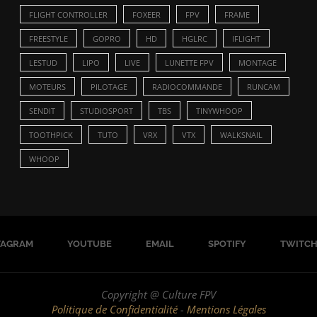
FLIGHT CONTROLLER
FOXEER
FPV
FRAME
FREESTYLE
GOPRO
HD
HGLRC
IFLIGHT
LESTUD
LIPO
LIVE
LUNETTE FPV
MONTAGE
MOTEURS
PILOTAGE
RADIOCOMMANDE
RUNCAM
SENDIT
STUDIOSPORT
TBS
TINYWHOOP
TOOTHPICK
TUTO
VRX
VTX
WALKSNAIL
WHOOP
TAGRAM
YOUTUBE
EMAIL
SPOTIFY
TWITC
Copyright @ Culture FPV
Politique de Confidentialité
-
Mentions Légales