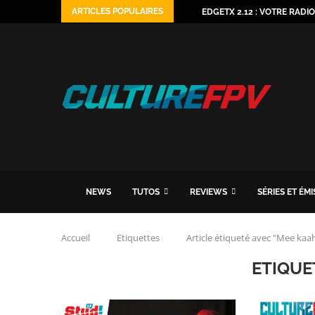
ARTICLES POPULAIRES
EDGETX 2.12 : VOTRE RADI
NEWS
TUTOS
REVIEWS
SÉRIES ET ÉM
Accueil
Etiquettes
Article étiqueté avec "Mee kaa
ETIQUE