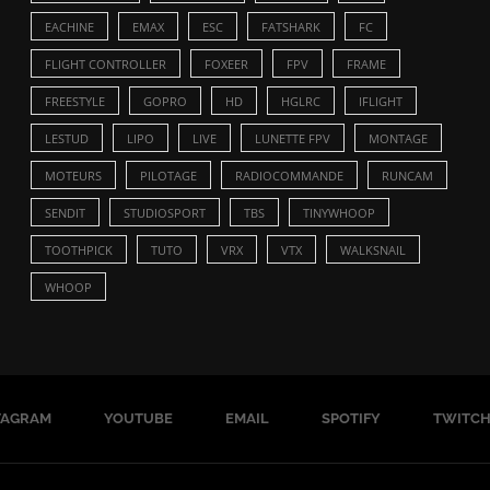
EACHINE
EMAX
ESC
FATSHARK
FC
FLIGHT CONTROLLER
FOXEER
FPV
FRAME
FREESTYLE
GOPRO
HD
HGLRC
IFLIGHT
LESTUD
LIPO
LIVE
LUNETTE FPV
MONTAGE
MOTEURS
PILOTAGE
RADIOCOMMANDE
RUNCAM
SENDIT
STUDIOSPORT
TBS
TINYWHOOP
TOOTHPICK
TUTO
VRX
VTX
WALKSNAIL
WHOOP
TAGRAM
YOUTUBE
EMAIL
SPOTIFY
TWITC