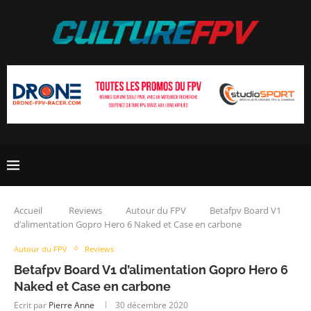
Accueil
Reviews
Autour du FPV
Betafpv Board V1
d’alimentation Gopro Hero 6 Naked et Case en carbone
Autour du FPV
Reviews
Betafpv Board V1 d’alimentation Gopro Hero 6
Naked et Case en carbone
Ecrit par
Pierre Anne
30 décembre 2020