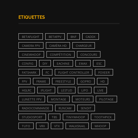
ETIQUETTES
BETAFLIGHT
BETAFPV
BNF
CADDX
CAMERA FPV
CAMÉRA HD
CHARGEUR
CINEWHOOP
COMPÉTITION
CONCOURS
CONFIG
DIY
EACHINE
EMAX
ESC
FATSHARK
FC
FLIGHT CONTROLLER
FOXEER
FPV
FRAME
FREESTYLE
GOPRO
HD
HGLRC
IFLIGHT
LESTUD
LIPO
LIVE
LUNETTE FPV
MONTAGE
MOTEURS
PILOTAGE
RADIOCOMMANDE
RUNCAM
SENDIT
STUDIOSPORT
TBS
TINYWHOOP
TOOTHPICK
TUTO
VRX
VTX
WALKSNAIL
WHOOP