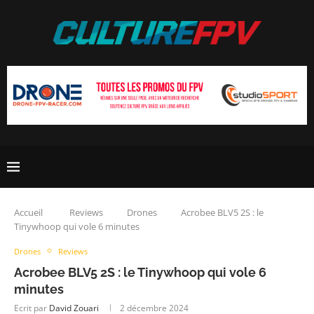
Accueil
Reviews
Drones
Acrobee BLV5 2S : le
Tinywhoop qui vole 6 minutes
Drones
Reviews
Acrobee BLV5 2S : le Tinywhoop qui vole 6
minutes
Ecrit par
David Zouari
2 décembre 2024