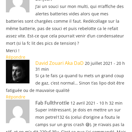
J’ai un souci sur mon multi, qui m’affiche des
alertes batteries vides alors que mes
batteries sont chargées comme il faut. Redécollage sur la
même batterie, pas de souci et puis rebelotte ca le refait
assez vite. Est-ce que cela pourrait venir d’un condensateur
mort (si la fc lit des pics de tension) ?
Merci !
Répondre
David Zouari Aka DaD
20 juillet 2021 - 20 h
31 min
Si ça te fais ça quand tu mets un grand coup
de gaz, c’est normal… Sinon t’as lipo doit être
fatiguée ou de mauvaise qualité
Répondre
Fab Fullthrottle
12 avril 2021 - 10 h 32 min
Super intéressant. Je dois en mettre un sur
mon petrel132 6s (celui d’origine a foutu le
camps sur un gros crash 😅). Je n’avais pas la
réf, et on m’a dit 220uf 35v. C’est ce que j’ai commandé. Mais