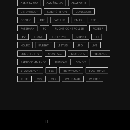
CAMERA FPV
CAMÉRA HD
CHARGEUR
CINEWHOOP
COMPÉTITION
CONCOURS
CONFIG
DIY
EACHINE
EMAX
ESC
FATSHARK
FC
FLIGHT CONTROLLER
FOXEER
FPV
FRAME
FREESTYLE
GOPRO
HD
HGLRC
IFLIGHT
LESTUD
LIPO
LIVE
LUNETTE FPV
MONTAGE
MOTEURS
PILOTAGE
RADIOCOMMANDE
RUNCAM
SENDIT
STUDIOSPORT
TBS
TINYWHOOP
TOOTHPICK
TUTO
VRX
VTX
WALKSNAIL
WHOOP